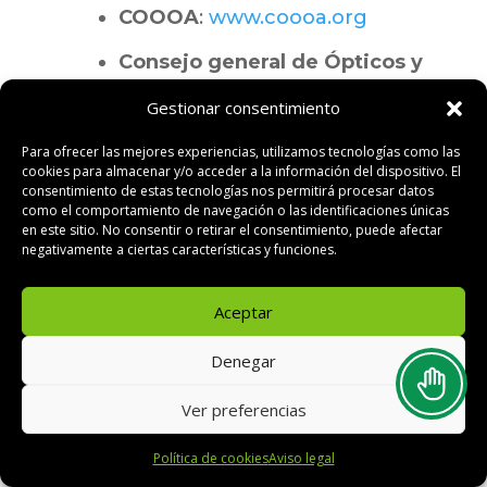
COOOA
:
www.coooa.org
Consejo general de Ópticos y
Optometristas
:
www.cgcoo.es
Gestionar consentimiento
Sociedad Española de
Para ofrecer las mejores experiencias, utilizamos tecnologías como las
Optometría
:
cookies para almacenar y/o acceder a la información del dispositivo. El
www.seoptometria.es
consentimiento de estas tecnologías nos permitirá procesar datos
como el comportamiento de navegación o las identificaciones únicas
en este sitio. No consentir o retirar el consentimiento, puede afectar
SECOIR
(Sociedad Española
negativamente a ciertas características y funciones.
de Cirugía Ocular Implanto-
Refractiva):
www.secoir.org
Aceptar
ALDOO
(Asociación
Denegar
Latinoamericana de
Optometría y Óptica):
Ver preferencias
aldoo.info
Política de cookies
Aviso legal